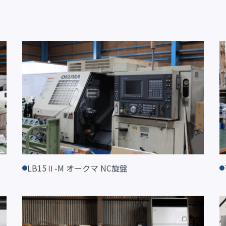
LB15Ⅱ-M オークマ NC旋盤