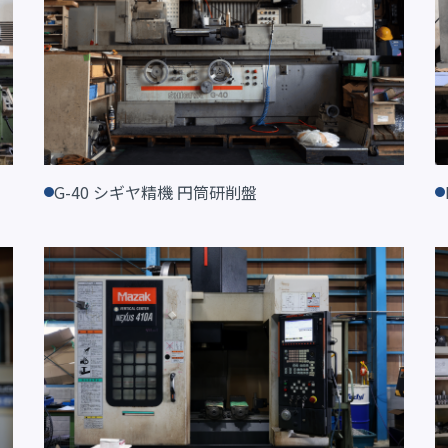
G-40 シギヤ精機 円筒研削盤