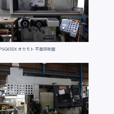
PSG65DX オカモト 平面研削盤